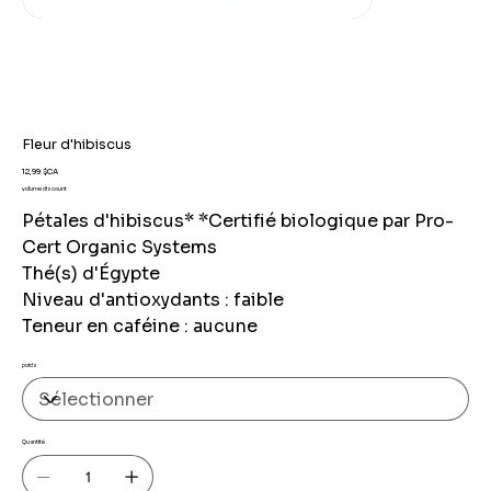
Fleur d'hibiscus
Prix
12,99 $CA
volume discount
Pétales d'hibiscus* *Certifié biologique par Pro-
Cert Organic Systems
Thé(s) d'Égypte
Niveau d'antioxydants : faible
Teneur en caféine : aucune
poids
Quantité