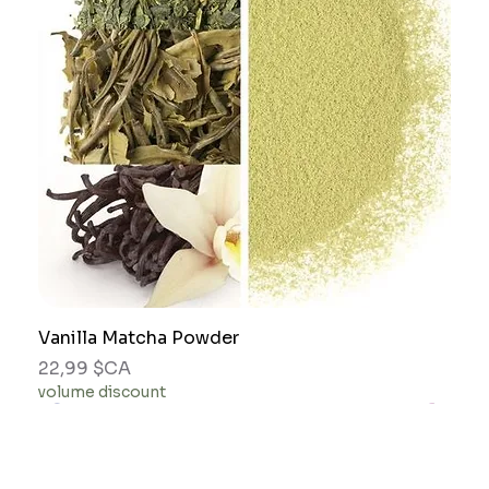
Vanilla Matcha Powder
Prix
22,99 $CA
volume discount
gift idea
gift idea
gift idea