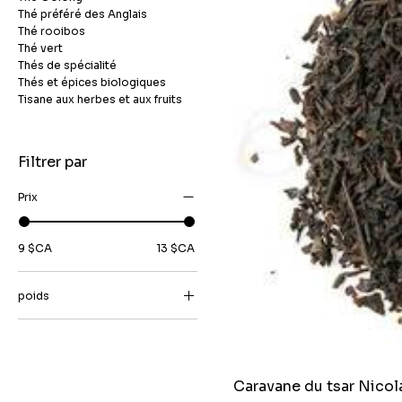
Thé préféré des Anglais
Thé rooibos
Thé vert
Thés de spécialité
Thés et épices biologiques
Tisane aux herbes et aux fruits
Filtrer par
Prix
9 $CA
13 $CA
poids
100 grammes
100 grammes
150 grammes
Caravane du tsar Nicol
200 grammes